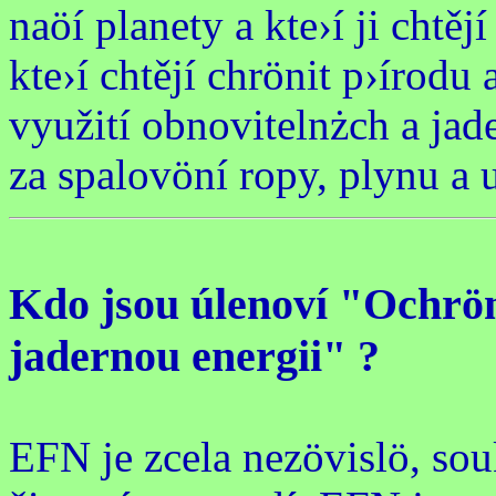
naöí planety a kte›í ji chtěj
kte›í chtějí chrönit p›írodu 
využití obnovitelnżch a jad
za spalovöní ropy, plynu a u
Kdo jsou úlenoví "Ochrön
jadernou energii" ?
EFN je zcela nezövislö, so