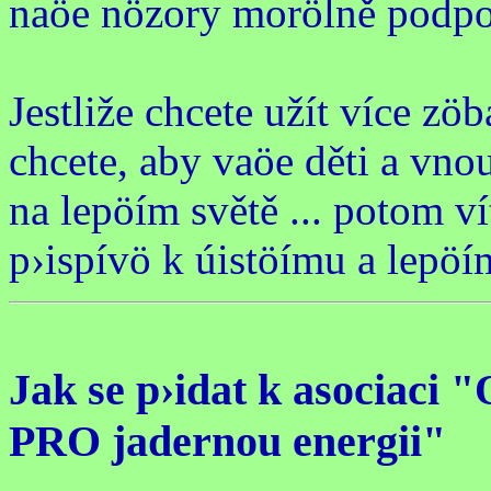
naöe nözory morölně podpo
Jestliže chcete užít více zöb
chcete, aby vaöe děti a vnou
na lepöím světě ... potom ví
p›ispívö k úistöímu a lepö
Jak se p›idat k asociaci 
PRO jadernou energii"