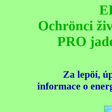
E
Ochrönci živ
PRO jade
Za lepöí, ú
informace o energ