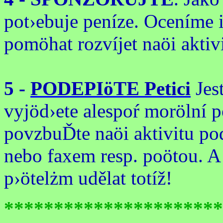
pot›ebuje peníze. Oceníme i
pomöhat rozvíjet naöi aktivi
5 -
PODEPIöTE Petici
Jest
vyjöd›ete alespoŕ morölní po
povzbuĎte naöi aktivitu pod
nebo faxem resp. poötou. A
p›ötelżm udělat totíž!
**********************