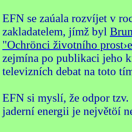
EFN se zaúala rozvíjet v ro
zakladatelem, jímž byl
Bru
"Ochrönci životního prost›
zejmína po publikaci jeho k
televizních debat na toto tí
EFN si myslí, že odpor tzv.
jaderní energii je největöí 