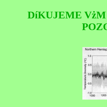
DíKUJEME VżM
POZ