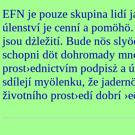
EFN je pouze skupina lidí 
úlenství je cenní a pomöhö.
jsou dżležití. Bude nös slyö
schopni döt dohromady množ
prost›ednictvím podpisż a ú
sdílejí myölenku, že jadern
životního prost›edí dobrí ›e