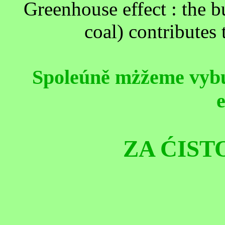
Greenhouse effect : the bu
coal) contributes 
Spoleúně mżžeme vybud
e
ZA ĆIST