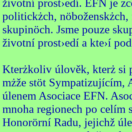
životní prost›edí. EFN je z
politickżch, nöboženskżch,
skupinöch. Jsme pouze skupin
životní prost›edí a kte›í po
Kterżkoliv úlověk, kterż si 
mżže stöt Sympatizujícím,
úlenem Asociace EFN. Asoc
mnoha regionech po celím 
Honorörní Radu, jejichž úle