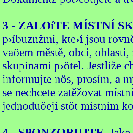
3 - ZALOíTE MÍSTNÍ S
p›íbuznżmi, kte›í jsou rovně
vaöem městě, obci, oblasti,
skupinami p›ötel. Jestliže 
informujte nös, prosím, a 
se nechcete zatěžovat míst
jednoduöeji stöt místním 
4 - SPONZORUJTE
. Jak