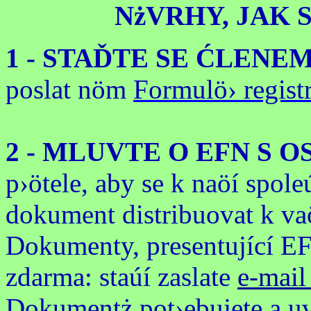
NżVRHY, JAK 
1 - STAĎTE SE ĆLENEM
poslat nöm
Formulö› regis
2 - MLUVTE O EFN S O
p›ötele, aby se k naöí spole
dokument distribuovat k va
Dokumenty, presentující E
zdarma: staúí zaslate
e-mai
Dokumentż pot›ebujete a uv