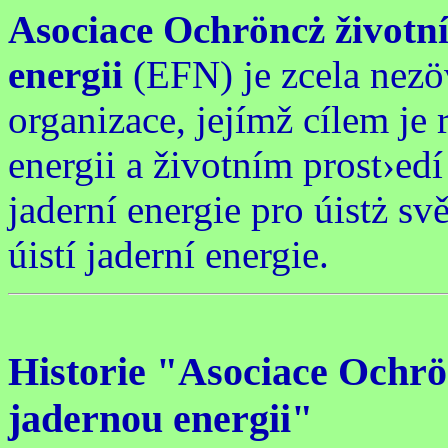
Asociace Ochröncż životn
energii
(EFN) je zcela nezö
organizace, jejímž cílem je
energii a životním prost›edí
jaderní energie pro úistż sv
úistí jaderní energie.
Historie "Asociace Ochrö
jadernou energii"