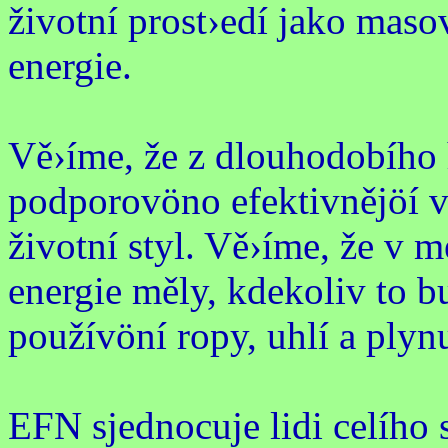
životní prost›edí jako maso
energie.
Vě›íme, že z dlouhodobího 
podporovöno efektivnějöí vy
životní styl. Vě›íme, že v m
energie měly, kdekoliv to b
používöní ropy, uhlí a plyn
EFN sjednocuje lidi celího 