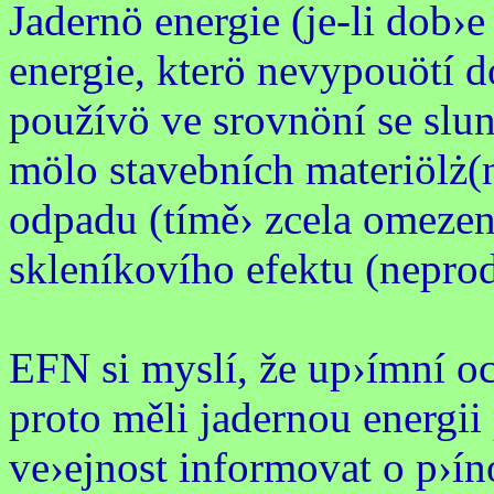
Jadernö energie (je-li dob›e
energie, kterö nevypouötí d
používö ve srovnöní se slu
mölo stavebních materiölż
odpadu (tímě› zcela omezeně
skleníkovího efektu (neprod
EFN si myslí, že up›ímní oc
proto měli jadernou energii
ve›ejnost informovat o p›ín