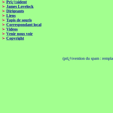
Prï¿½sident
James Lovelock
Dirigeants
Liens
Tapis de souris
Correspondant local
Videos
Venir nous voir
Copyright
(prï¿½vention du spam : remplac