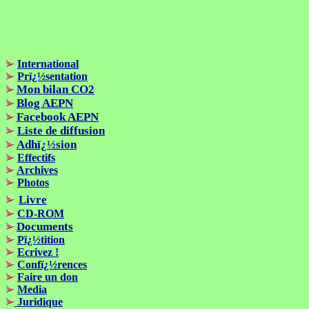
International
Prï¿½sentation
Mon bilan CO2
Blog AEPN
Facebook AEPN
Liste de diffusion
Adhï¿½sion
Effectifs
Archives
Photos
Livre
CD-ROM
Documents
Pï¿½tition
Ecrivez !
Confï¿½rences
Faire un don
Media
Juridique