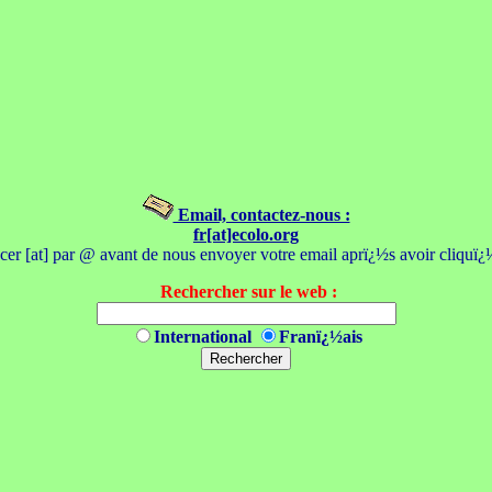
Email, contactez-nous :
fr[at]ecolo.org
er [at] par @ avant de nous envoyer votre email aprï¿½s avoir cliquï¿½
Rechercher sur le web :
International
Franï¿½ais